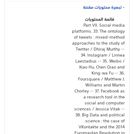
- تبصرة محتويات مقننة
قائمة المحتويات
Part VII. Social media
platforms. 33. The ontology
of tweets : mixed-method
approaches to the study of
Twitter / Dhiraj Murthy --
34. Instagram / Linnea
Laestadius -- 35. Weibo /
Xiao Hu, Chen Qiao and
King-wa Fu -- 36.
Foursquare / Matthew J.
Williams and Martin
Chorley -- 37. Facebook as
a research tool in the
social and computer
sciences / Jessica Vitak --
38. Big Data and political
science : the case of
VKontakte and the 2014
Euromaidan Revolution in