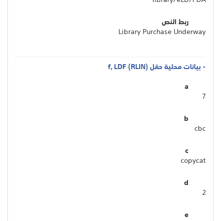
ربط النص
Library Purchase Underway
- بيانات محلية حقل f, LDF (RLIN)
a
7
b
cbc
c
copycat
d
2
e