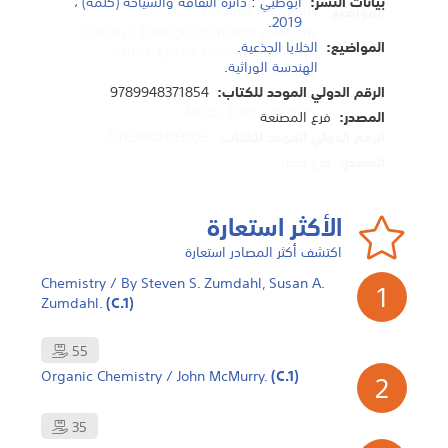
بيانات النشر:
ابوظبي
:
دائره الثقافة والسياحة (كلمة)
،
بيانات النشر:
1997
،
J. Murray
:
London
.
المواضيع:
Relations
>
Oman
.
.
2019
المواضيع:
Description and trave
>
Foreign economic relations
>
Yemen
.
Oman
.
المواضيع:
الخلايا الجذعية
.
.
Yemen
Africa, East
>
Social life and customs
>
Foreign economic
الهندسة الوراثية
.
.
relations
الرقم الدولي الموحد للكتاب:
9780719597404
History
>
الرقم الدولي الموحد للكتاب:
Oman
.
9789948371854
المصدر:
فرع المصنعة
.
Africa, East
>
History
المصدر:
فرع المصنعة
الرقم الدولي الموحد للكتاب:
9783982493206
المصدر:
فرع صحار
الأكثر استعارة
اكتشف أكثر المصادر استعارة
Chemistry / By Steven S. Zumdahl, Susan A.
1
Zumdahl.
(C.1)
55
Organic Chemistry / John McMurry.
(C.1)
2
35
مدخل إلى الجبر الخطي= introduction to linear