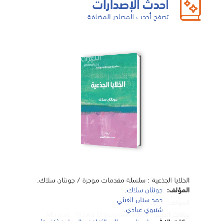
أحدث الإصدارات
تصفح أحدث المصادر المضافة
الخلايا الجذعية : سلسلة مقدمات موجزة / جونثان سلاك.
Omani Presence in East Africa / by Georg Popp.
Yemen : travels in dictionary land / by Tim
المؤلف:
جونثان سلاك
.
Mackintosh-Smith.
حمد سنان الغيثي
.
المؤلف:
Georg Popp
.
شتيوي عبادي
.
المؤلف:
1961
,
Tim Mackintosh-Smith
.
بيانات النشر:
2022
،
Nizwa Magazine
:
Muscat
.