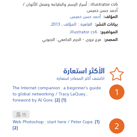
تنمية مهارات مدراء الموارد البشرية في اختيار الشخص
ثقافتك الرقمية في عصر الذكاء الاصطناعي : تعرف على
illustrator cs6 : أسرار الرسم والطباعة وفصل الألوان /
أحمد حسن خميس.
المناسب للوظائف : دليل عملي للباحثين عن الوظائف
المفاهيم التقنية في العصر الرقمي / يعقوب بن سالم
المؤلف:
الحراصي.
أحمد حسن خميس
.
للحصول على الوظيفة المناسبة / بسيوني محمد البرادعي.
المؤلف:
المؤلف:
بسيوني محمد برادعي
.
يعقوب بن سالم الحراصي
.
بيانات النشر:
القاهرة
:
المؤلف
،
2013
.
بيانات النشر:
بيانات النشر:
القاهرة
:
سلطنة عمان
:
مكتبة ايتراك
،
2006
.
مكتبة الدراسات العربية
المواضيع:
illustrator cs6
.
للنشر والتوزيع
،
2025
.
المواضيع:
الوارد البشرية
.
المصدر:
فرع نزوى - الحرم الجامعي: الجنوبي
المواضيع:
الثورة الصناعية الرابعة
.
المصدر:
فرع نزوى - الحرم الجامعي: الجنوبي
الذكاء الاصطناعي
.
المصدر:
فرع نزوى - الحرم الجامعي: الجنوبي
الأكثر استعارة
اكتشف أكثر المصادر استعارة
The Internet companion : a beginner's guide
1
to global networking / Tracy LaQuey ;
foreword by Al Gore.
(2)
(1)
15
Web Photoshop : start here / Peter Cope.
(1)
2
(2)